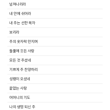
넘쳐나리라
내 안에 쉬어라
내 주는 선한 목자
보리라
주의 옷자락 만지며
들풀에 깃든 사랑
모든 것 주셨네
기쁘게 주 찬양하리
성령이 오셨네
끝없는 사랑
어머니의 기도
나의 생명 되신 주