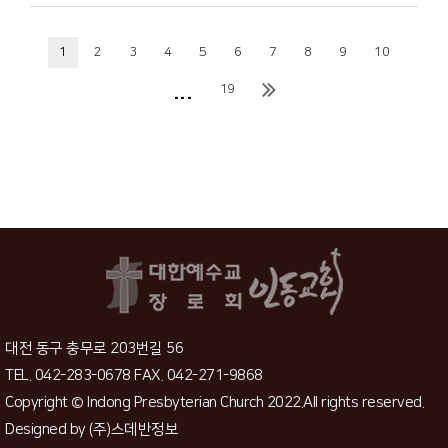
1
2
3
4
5
6
7
8
9
10
...
19
대전 동구 충무로 203번길 56
TEL. 042-283-0678 FAX. 042-271-9868
Copyright © Indong Presbyterian Church 2022.All rights reserved.
Designed by
(주)스데반정보