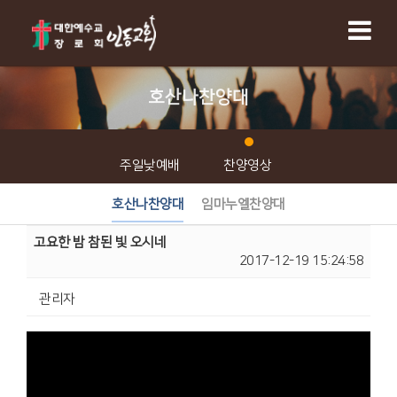
호산나찬양대
주일낮예배
찬양영상
호산나찬양대
임마누엘찬양대
고요한 밤 참된 빛 오시네
2017-12-19 15:24:58
관리자