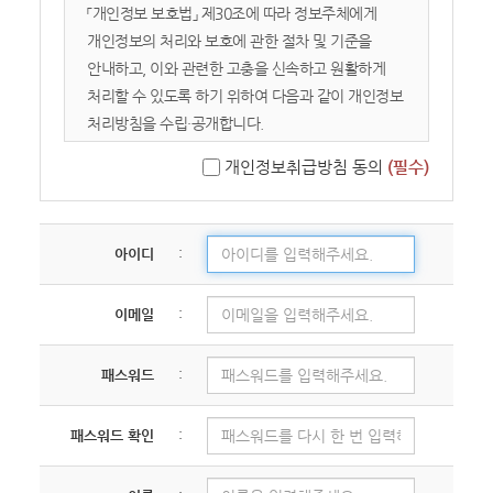
이용하는 회원 및 비회원을 말합니다.
「개인정보 보호법」 제30조에 따라 정보주체에게
2. 회원: 서비스에 접속하여 본 약관에 동의하고
개인정보의 처리와 보호에 관한 절차 및 기준을
이용자 번호(ID)와 비밀번호를 발급받은 자를
안내하고, 이와 관련한 고충을 신속하고 원활하게
말합니다.
처리할 수 있도록 하기 위하여 다음과 같이 개인정보
3. 콘텐츠: 교회가 서비스 상에서 제공하는 설교
처리방침을 수립·공개합니다.
영상, 텍스트, 이미지 등 모든 자료를 의미합니다.
개인정보취급방침 동의
(필수)
01. 개인정보의 수집 및 이용목적
제 2 장 서비스 이용 및 관리
02. 수집하는 개인정보의 항목 및 수집방법
03. 개인정보의 공유 및 제3자 제공
아이디
:
제 4 조 (이용 신청 및 승낙)
04. 개인정보 처리의 위탁
① 이용계약은 이용자가 약관 내용에 동의하고
05. 개인정보의 처리 및 보유기간
회원가입 신청을 하면, 교회가 이를 승낙함으로써
이메일
:
06. 개인정보 파기절차 및 방법
성립합니다.
07. 이용자 및 법정대리인의 권리와 그 행사방법
② 교회는 다음 각 호에 해당하는 신청에 대하여는
08. 개인정보 자동 수집 장치의 설치/ 운영 및 거부에
패스워드
:
승낙을 거절하거나 사후에 취소할 수 있습니다.
관한 사항
- 타인의 명의를 도용하여 신청한 경우
09. 개인정보의 기술적/ 관리적 보호 대책
패스워드 확인
:
- 등록 내용에 허위, 기재 누락, 오기가 있는 경우
10. 개인정보관리책임자 및 담당자의 연락처
- 교회의 신앙적 목적이나 정체성에 반하는 의도를
11. 개인정보 열람청구 처리 부서