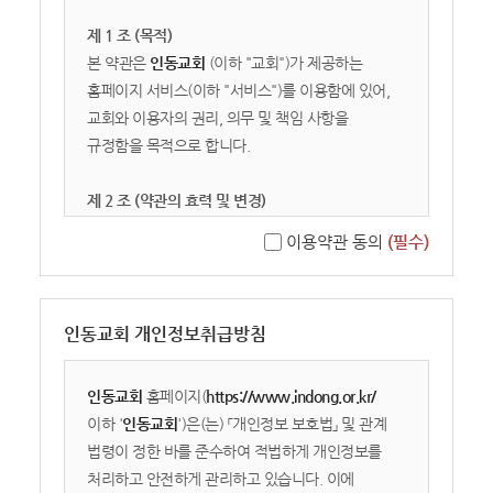
제 1 조 (목적)
본 약관은
인동교회
(이하 "교회")가 제공하는
홈페이지 서비스(이하 "서비스")를 이용함에 있어,
교회와 이용자의 권리, 의무 및 책임 사항을
규정함을 목적으로 합니다.
제 2 조 (약관의 효력 및 변경)
① 본 약관은 서비스 화면에 게시하거나 기타의
이용약관 동의
(필수)
방법으로 공시함으로써 효력이 발생합니다.
② 교회는 관련 법령을 위배하지 않는 범위 내에서
본 약관을 개정할 수 있으며, 변경된 약관은
인동교회 개인정보취급방침
서비스를 통해 공지합니다. 이용자가 변경된 약관의
효력 발생일 이후에도 서비스를 계속 이용할 경우,
약관의 변경 사항에 동의한 것으로 간주합니다.
인동교회
홈페이지(
https://www.indong.or.kr/
이하 '
인동교회
')은(는) 「개인정보 보호법」 및 관계
제 3 조 (용어의 정의)
법령이 정한 바를 준수하여 적법하게 개인정보를
1. 이용자: 본 약관에 따라 교회가 제공하는 서비스를
처리하고 안전하게 관리하고 있습니다. 이에