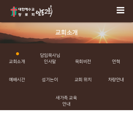
교회소개
담임목사님
교회소개
인사말
목회비전
연혁
예배시간
섬기는이
교회 위치
차량안내
새가족 교육
안내