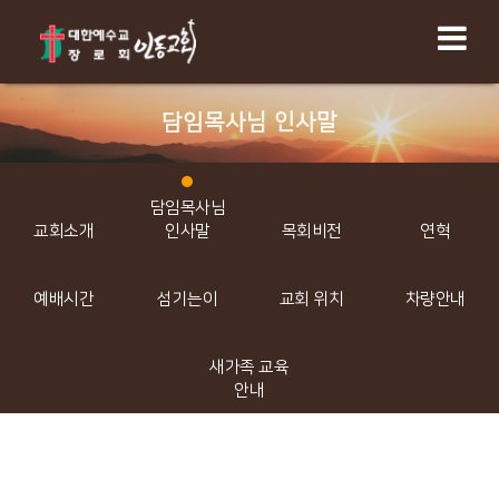
담임목사님 인사말
담임목사님
교회소개
인사말
목회비전
연혁
예배시간
섬기는이
교회 위치
차량안내
새가족 교육
안내