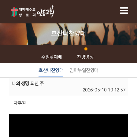
호산나찬양대
주일낮예배
찬양영상
호산나찬양대
임마누엘찬양대
나의 생명 되신 주
2026-05-10 10:12:57
차주원