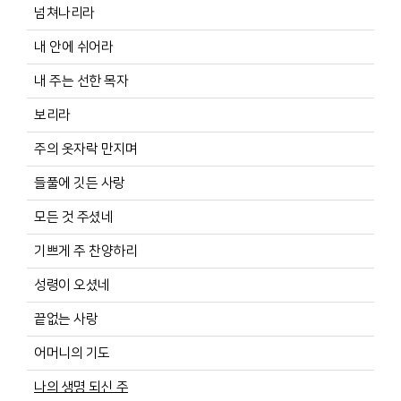
넘쳐나리라
내 안에 쉬어라
내 주는 선한 목자
보리라
주의 옷자락 만지며
들풀에 깃든 사랑
모든 것 주셨네
기쁘게 주 찬양하리
성령이 오셨네
끝없는 사랑
어머니의 기도
나의 생명 되신 주