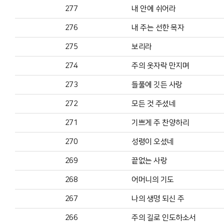
277
내 안에 쉬어라
276
내 주는 선한 목자
275
보리라
274
주의 옷자락 만지며
273
들풀에 깃든 사랑
272
모든 것 주셨네
271
기쁘게 주 찬양하리
270
성령이 오셨네
269
끝없는 사랑
268
어머니의 기도
267
나의 생명 되신 주
266
주의 길로 인도하소서