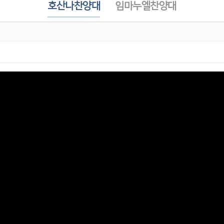
호산나찬양대
임마누엘찬양대