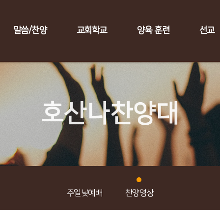
말씀/찬양
교회학교
양육 훈련
선교
호산나찬양대
주일낮예배
찬양영상