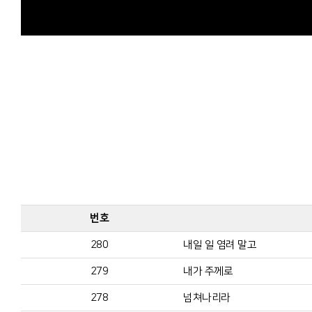
번호
280
내일 일 염려 말고
279
내가 주께로
278
넘쳐나리라