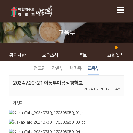
교육부
공지사항
교우소식
주보
교회앨범
전교인
장년부
새가족
교육부
2024.7.20~21 아동부여름성경학교
2024-07-30 17:11:45
차경아