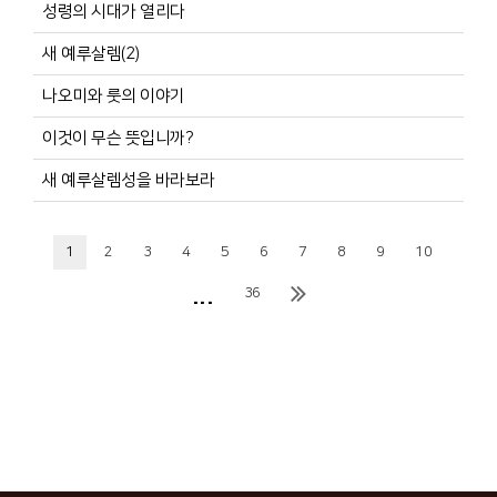
성령의 시대가 열리다
새 예루살렘(2)
나오미와 룻의 이야기
이것이 무슨 뜻입니까?
새 예루살렘성을 바라보라
1
2
3
4
5
6
7
8
9
10
...
36