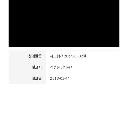
성경말씀
사도행전 20장 28~32절
설교자
김성천 담임목사
설교일
2018-03-11