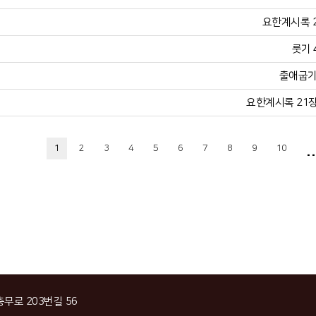
요한계시록 21
룻기 
출애굽기 
요한계시록 21장 
..
1
2
3
4
5
6
7
8
9
10
충무로 203번길 56