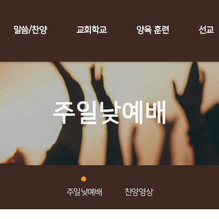
말씀/찬양
교회학교
양육 훈련
선교
주일낮예배
주일낮예배
찬양영상