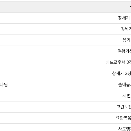
창세기 
창세기
욥기 
열왕기상
베드로후서 3장 
창세기 2장 
하나님
출애굽기
시편 
고린도전
요한복음 
사도행전