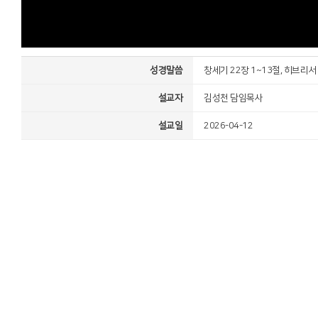
성경말씀
창세기 22장 1~13절, 히브리서 
설교자
김성천 담임목사
설교일
2026-04-12