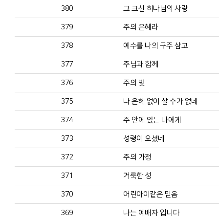
380
그 크신 하나님의 사랑
379
주의 은혜라
378
예수를 나의 구주 삼고
377
주님과 함께
376
주의 빛
375
나 은혜 없이 살 수가 없네
374
주 안에 있는 나에게
373
성령이 오셨네
372
주의 가정
371
거룩한 성
370
어린아이같은 믿음
369
나는 예배자 입니다