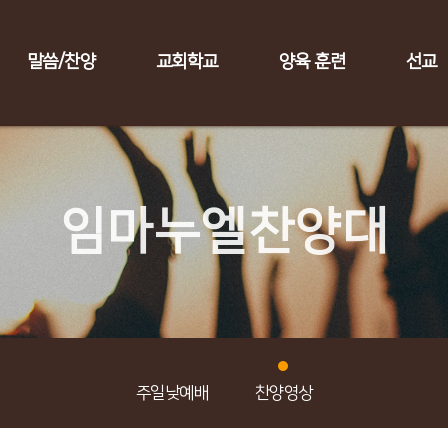
말씀/찬양
교회학교
양육 훈련
선교
임마누엘찬양대
주일낮예배
찬양영상