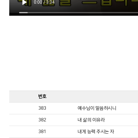
번호
383
예수님이 말씀하시니
382
내 삶의 이유라
381
내게 능력 주시는 자