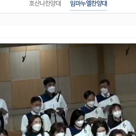
호산나찬양대
임마누엘찬양대