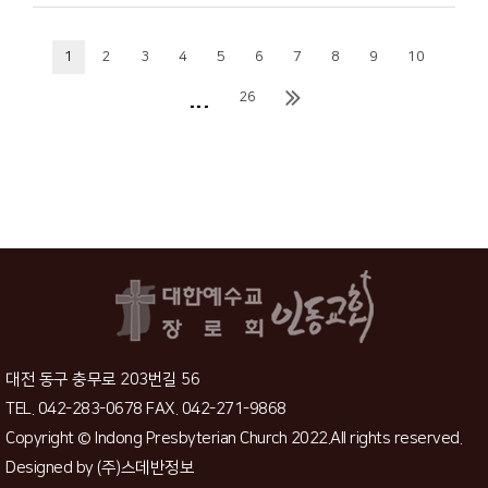
1
2
3
4
5
6
7
8
9
10
...
26
대전 동구 충무로 203번길 56
TEL. 042-283-0678 FAX. 042-271-9868
Copyright © Indong Presbyterian Church 2022.All rights reserved.
Designed by
(주)스데반정보