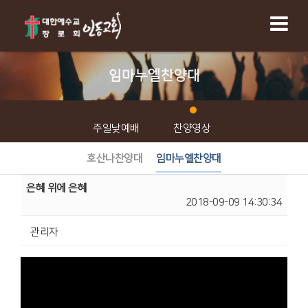
임마누엘찬양대
주일낮예배
찬양영상
호산나찬양대
임마누엘찬양대
은혜 위에 은혜
2018-09-09 14:30:34
관리자