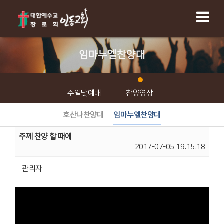
임마누엘찬양대
주일낮예배
찬양영상
호산나찬양대
임마누엘찬양대
주께 찬양 할 때에
2017-07-05 19:15:18
관리자