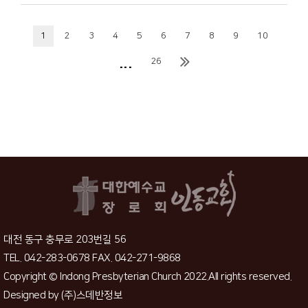
1
2
3
4
5
6
7
8
9
10
...
26
대전 동구 충무로 203번길 56
TEL. 042-283-0678 FAX. 042-271-9868
Copyright © Indong Presbyterian Church 2022.All rights reserved.
Designed by
(주)스데반정보