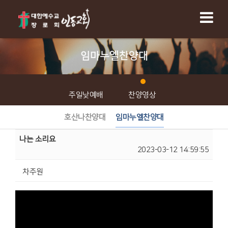
임마누엘찬양대
주일낮예배
찬양영상
호산나찬양대
임마누엘찬양대
나는 소리요
2023-03-12 14:59:55
차주원