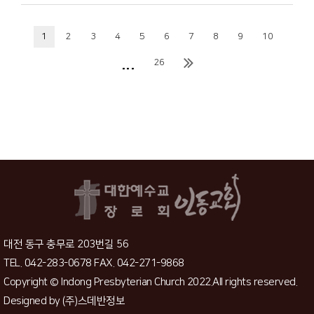
1
2
3
4
5
6
7
8
9
10
...
26
대전 동구 충무로 203번길 56
TEL. 042-283-0678 FAX. 042-271-9868
Copyright © Indong Presbyterian Church 2022.All rights reserved.
Designed by
(주)스데반정보