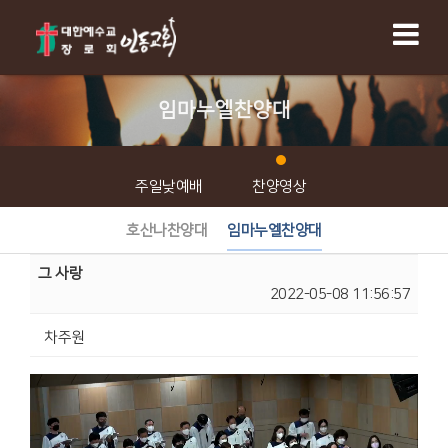
임마누엘찬양대
주일낮예배
찬양영상
호산나찬양대
임마누엘찬양대
그 사랑
2022-05-08 11:56:57
차주원