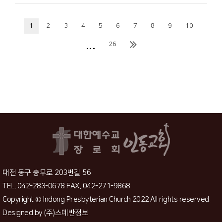
1
2
3
4
5
6
7
8
9
10
...
26
대전 동구 충무로 203번길 56
TEL. 042-283-0678 FAX. 042-271-9868
Copyright © Indong Presbyterian Church 2022.All rights reserved.
Designed by
(주)스데반정보