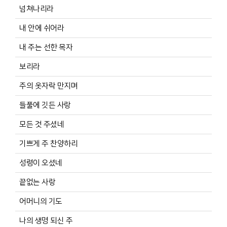
넘쳐나리라
내 안에 쉬어라
내 주는 선한 목자
보리라
주의 옷자락 만지며
들풀에 깃든 사랑
모든 것 주셨네
기쁘게 주 찬양하리
성령이 오셨네
끝없는 사랑
어머니의 기도
나의 생명 되신 주