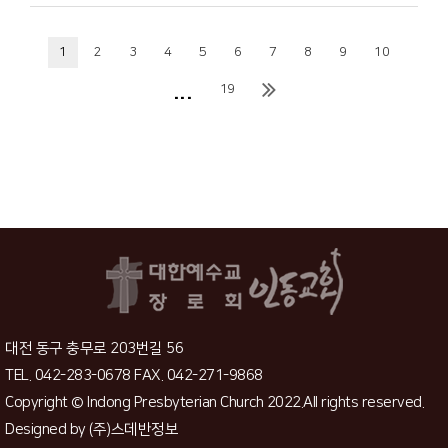
1
2
3
4
5
6
7
8
9
10
...
19
대전 동구 충무로 203번길 56
TEL. 042-283-0678 FAX. 042-271-9868
Copyright © Indong Presbyterian Church 2022.All rights reserved.
Designed by
(주)스데반정보