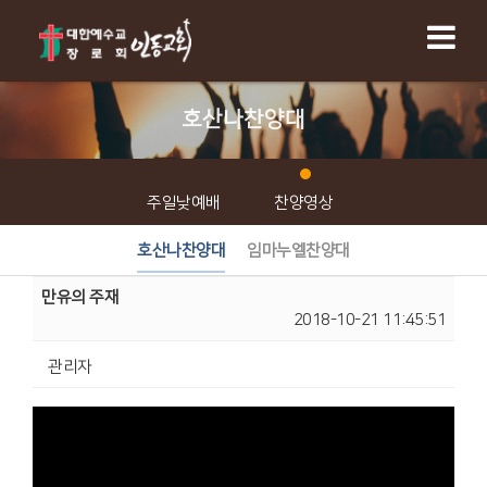
호산나찬양대
주일낮예배
찬양영상
호산나찬양대
임마누엘찬양대
만유의 주재
2018-10-21 11:45:51
관리자