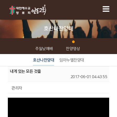
호산나찬양대
주일낮예배
찬양영상
호산나찬양대
임마누엘찬양대
내게 있는 모든 것을
2017-06-01 04:43:55
관리자