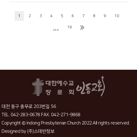
1
2
3
4
5
6
7
8
9
10
...
19
대전 동구 충무로 203번길 56
TEL. 042-283-0678 FAX. 042-271-9868
Copyright © Indong Presbyterian Church 2022.All rights reserved.
Designed by
(주)스데반정보