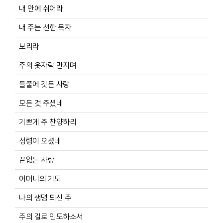
내 안에 쉬어라
내 주는 선한 목자
보리라
주의 옷자락 만지며
들풀에 깃든 사랑
모든 것 주셨네
기쁘게 주 찬양하리
성령이 오셨네
끝없는 사랑
어머니의 기도
나의 생명 되신 주
주의 길로 인도하소서