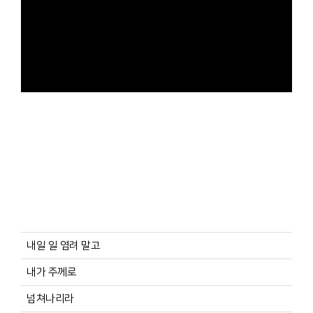
내일 일 염려 말고
내가 주께로
넘쳐나리라