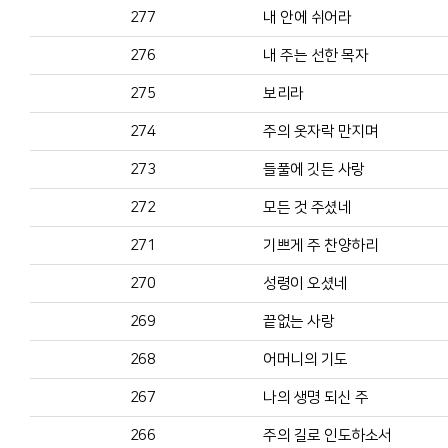
277
내 안에 쉬어라
276
내 주는 선한 목자
275
보리라
274
주의 옷자락 만지며
273
들풀에 깃든 사랑
272
모든 것 주셨네
271
기쁘게 주 찬양하리
270
성령이 오셨네
269
끝없는 사랑
268
어머니의 기도
267
나의 생명 되신 주
266
주의 길로 인도하소서