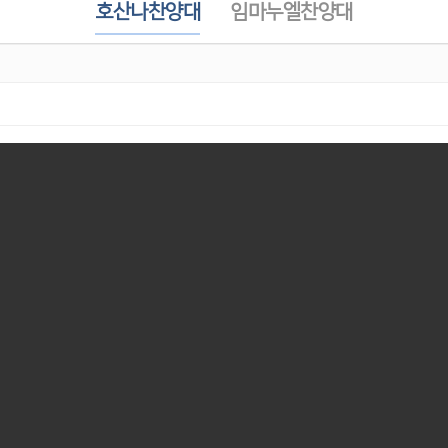
호산나찬양대
임마누엘찬양대