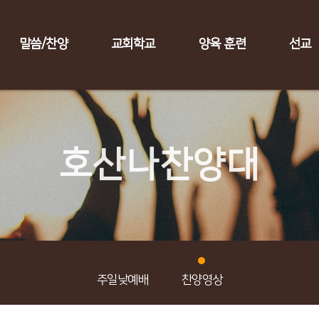
말씀/찬양
교회학교
양육 훈련
선교
호산나찬양대
주일낮예배
찬양영상