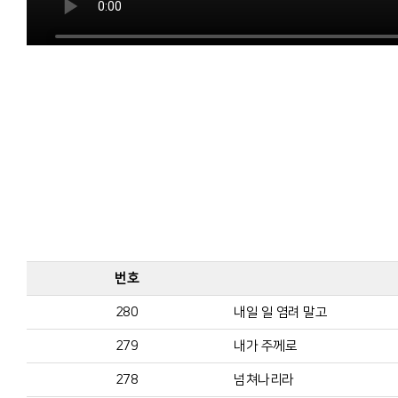
번호
280
내일 일 염려 말고
279
내가 주께로
278
넘쳐나리라