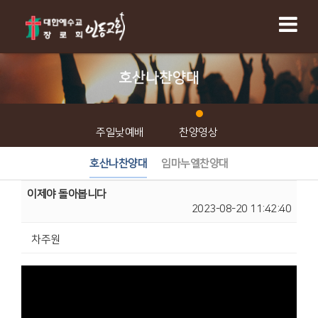
호산나찬양대
주일낮예배
찬양영상
호산나찬양대
임마누엘찬양대
이제야 돌아봅니다
2023-08-20 11:42:40
차주원