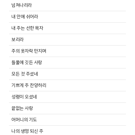
넘쳐나리라
내 안에 쉬어라
내 주는 선한 목자
보리라
주의 옷자락 만지며
들풀에 깃든 사랑
모든 것 주셨네
기쁘게 주 찬양하리
성령이 오셨네
끝없는 사랑
어머니의 기도
나의 생명 되신 주