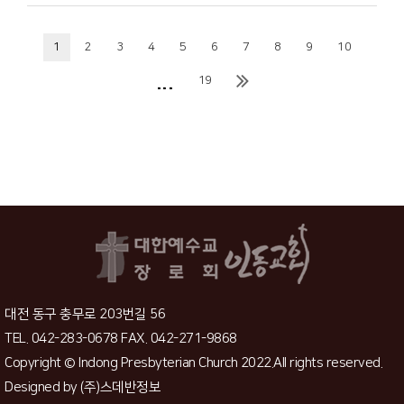
1
2
3
4
5
6
7
8
9
10
...
19
대전 동구 충무로 203번길 56
TEL. 042-283-0678 FAX. 042-271-9868
Copyright © Indong Presbyterian Church 2022.All rights reserved.
Designed by
(주)스데반정보