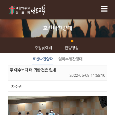
호산나찬양대
주일낮예배
찬양영상
호산나찬양대
임마누엘찬양대
주 예수보다 더 귀한 것은 없네
2022-05-08 11:56:10
차주원