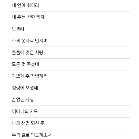
내 안에 쉬어라
내 주는 선한 목자
보리라
주의 옷자락 만지며
들풀에 깃든 사랑
모든 것 주셨네
기쁘게 주 찬양하리
성령이 오셨네
끝없는 사랑
어머니의 기도
나의 생명 되신 주
주의 길로 인도하소서