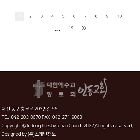
1
2
3
4
5
6
7
8
9
10
...
19
대전 동구 충무로 203번길 56
TEL. 042-283-0678 FAX. 042-271-9868
Copyright © Indong Presbyterian Church 2022.All rights reserved.
Designed by
(주)스데반정보