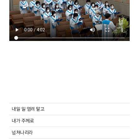
내일 일 염려 말고
내가 주께로
넘쳐나리라