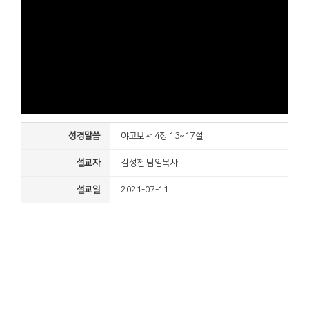
성경말씀
야고보서 4장 13~17절
설교자
김성천 담임목사
설교일
2021-07-11