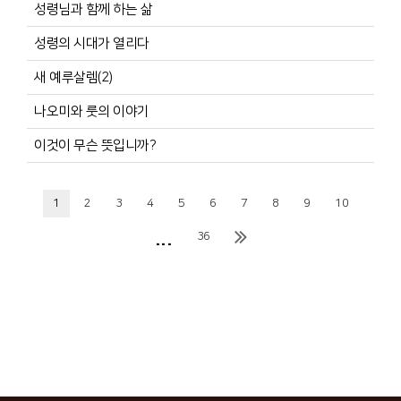
성령님과 함께 하는 삶
성령의 시대가 열리다
새 예루살렘(2)
나오미와 룻의 이야기
이것이 무슨 뜻입니까?
1
2
3
4
5
6
7
8
9
10
...
36