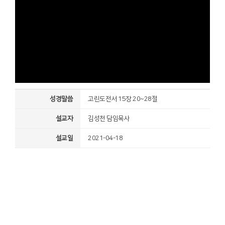
성경말씀
고린도전서 15장 20~28절
설교자
김성천 담임목사
설교일
2021-04-18