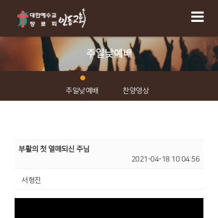
주일낮예배
주일낮예배
찬양영상
부활의 첫 열매되신 주님
2021-04-18 10:04:56
서형진