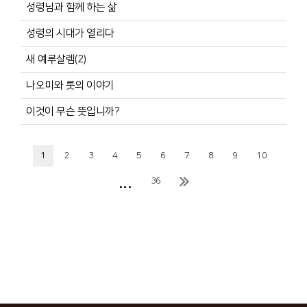
성령님과 함께 하는 삶
성령의 시대가 열리다
새 예루살렘(2)
나오미와 룻의 이야기
이것이 무슨 뜻입니까?
1
2
3
4
5
6
7
8
9
10
...
36