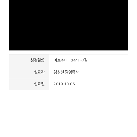
성경말씀
여호수아 18장 1~7절
설교자
김성천 담임목사
설교일
2019-10-06