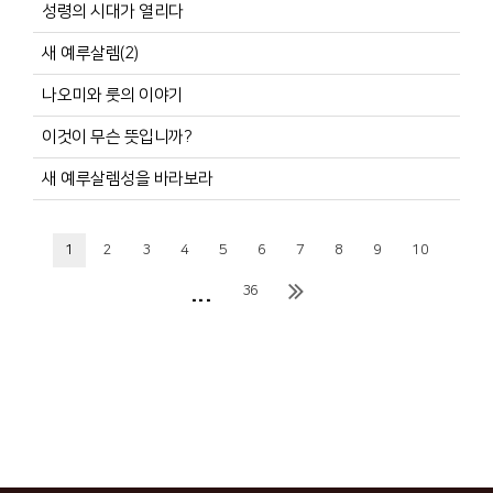
성령의 시대가 열리다
새 예루살렘(2)
나오미와 룻의 이야기
이것이 무슨 뜻입니까?
새 예루살렘성을 바라보라
1
2
3
4
5
6
7
8
9
10
...
36