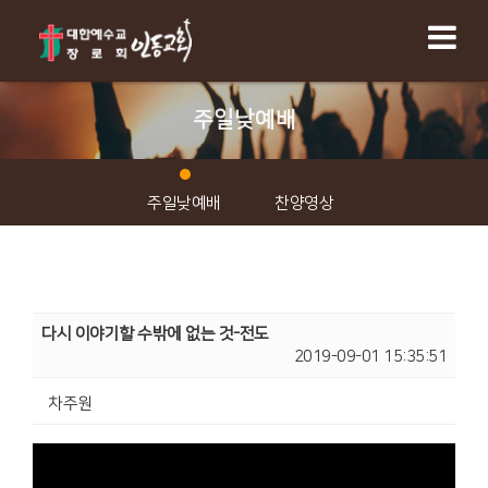
주일낮예배
주일낮예배
찬양영상
다시 이야기할 수밖에 없는 것-전도
2019-09-01 15:35:51
차주원