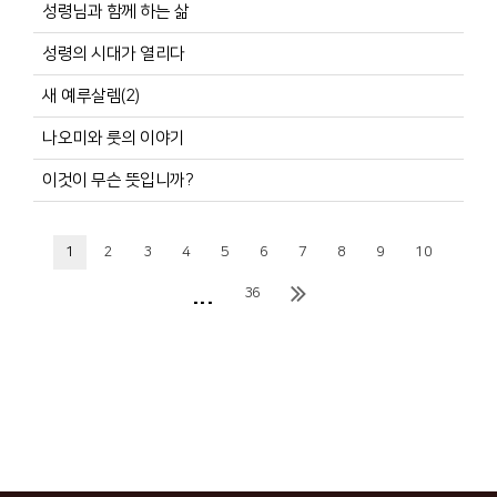
성령님과 함께 하는 삶
성령의 시대가 열리다
새 예루살렘(2)
나오미와 룻의 이야기
이것이 무슨 뜻입니까?
1
2
3
4
5
6
7
8
9
10
...
36