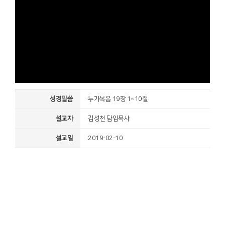
성경말씀
누가복음 19장 1~10절
설교자
김성천 담임목사
설교일
2019-02-10