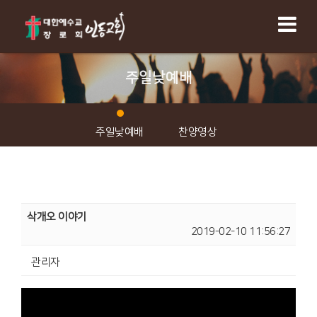
주일낮예배
주일낮예배
찬양영상
삭개오 이야기
2019-02-10 11:56:27
관리자