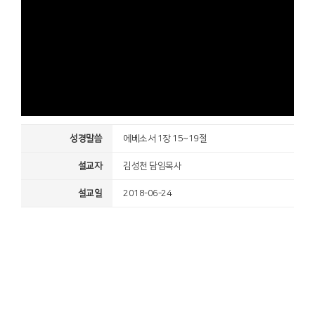
성경말씀
에베소서 1장 15~19절
설교자
김성천 담임목사
설교일
2018-06-24