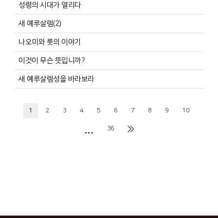
성령의 시대가 열리다
새 예루살렘(2)
나오미와 룻의 이야기
이것이 무슨 뜻입니까?
새 예루살렘성을 바라보라
1
2
3
4
5
6
7
8
9
10
...
36