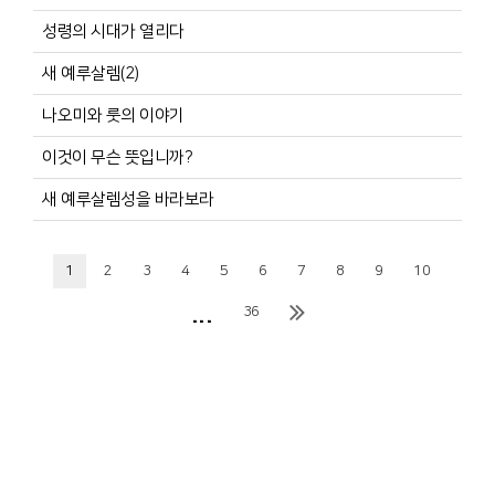
성령의 시대가 열리다
새 예루살렘(2)
나오미와 룻의 이야기
이것이 무슨 뜻입니까?
새 예루살렘성을 바라보라
1
2
3
4
5
6
7
8
9
10
...
36