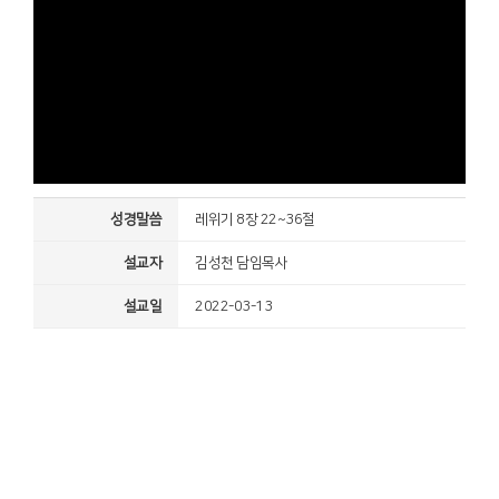
성경말씀
레위기 8장 22~36절
설교자
김성천 담임목사
설교일
2022-03-13