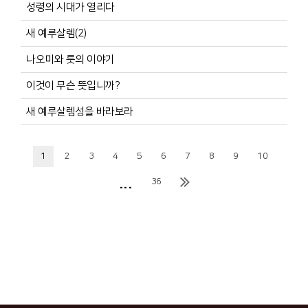
성령의 시대가 열리다
새 예루살렘(2)
나오미와 룻의 이야기
이것이 무슨 뜻입니까?
새 예루살렘성을 바라보라
1
2
3
4
5
6
7
8
9
10
...
36