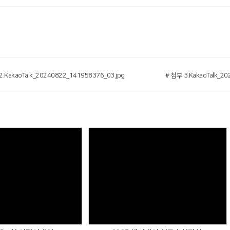
2.KakaoTalk_20240822_141958376_03.jpg
# 첨부 3.KakaoTalk_2
Views
Views