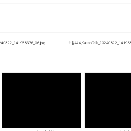
0240822_141958376_06.jpg
# 첨부 4.KakaoTalk_20240822_141958
Views
Vie