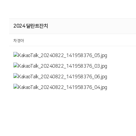
2024 달란트잔치
차경아