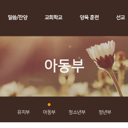
말씀/찬양
교회학교
양육 훈련
선교
아동부
유치부
아동부
청소년부
청년부