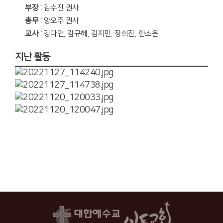
부장
: 김수진 권사
총무
: 양오주 권사
교사
: 강다연, 김규혜, 김지민, 장희진, 한소은
지난 활동