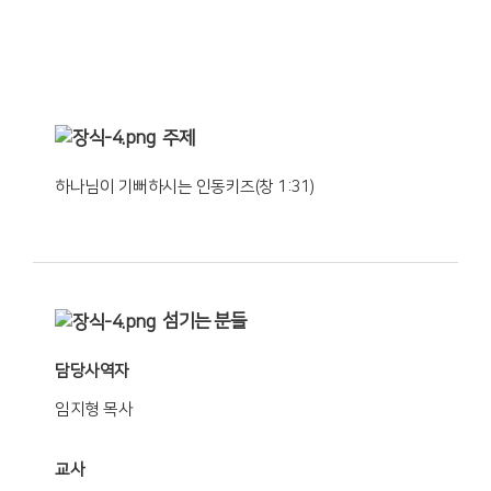
2층 사무엘홀(유치부실)
주제
하나님이 기뻐하시는 인동키즈(창 1:31)
섬기는 분들
담당사역자
임지형 목사
교사