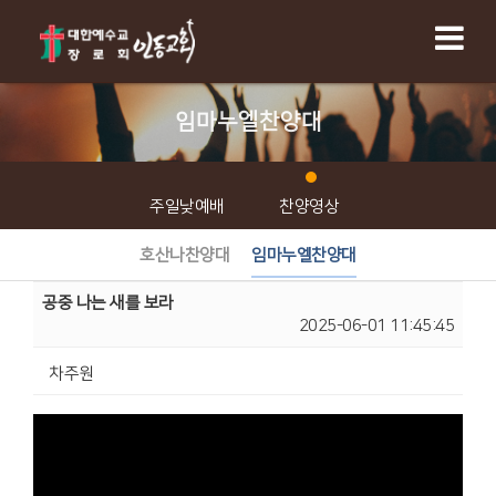
임마누엘찬양대
주일낮예배
찬양영상
호산나찬양대
임마누엘찬양대
공중 나는 새를 보라
2025-06-01 11:45:45
차주원