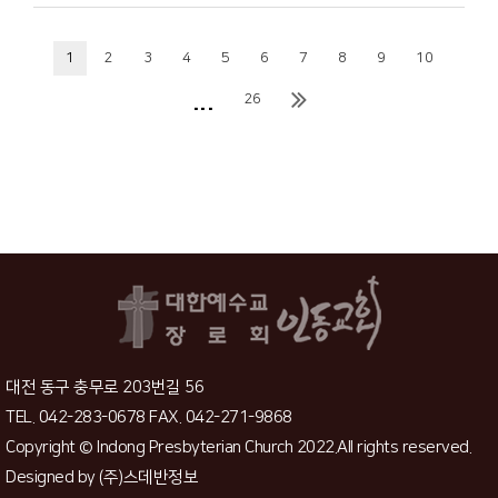
1
2
3
4
5
6
7
8
9
10
...
26
대전 동구 충무로 203번길 56
TEL. 042-283-0678 FAX. 042-271-9868
Copyright © Indong Presbyterian Church 2022.All rights reserved.
Designed by
(주)스데반정보