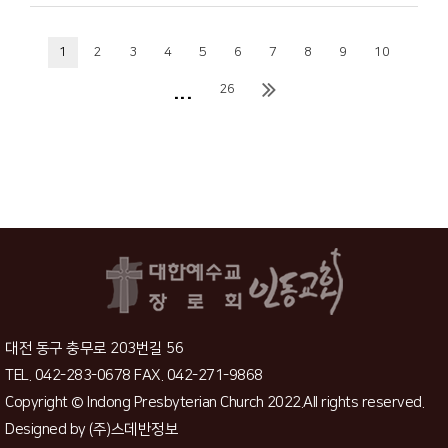
1
2
3
4
5
6
7
8
9
10
...
26
대전 동구 충무로 203번길 56
TEL. 042-283-0678 FAX. 042-271-9868
Copyright © Indong Presbyterian Church 2022.All rights reserved.
Designed by
(주)스데반정보