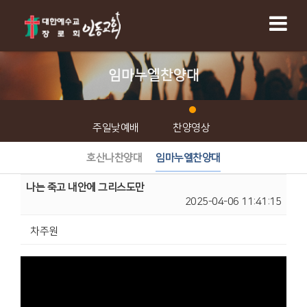
임마누엘찬양대
주일낮예배
찬양영상
호산나찬양대
임마누엘찬양대
나는 죽고 내안에 그리스도만
2025-04-06 11:41:15
차주원