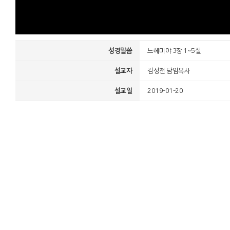
성경말씀
느헤미야 3장 1~5절
설교자
김성천 담임목사
설교일
2019-01-20