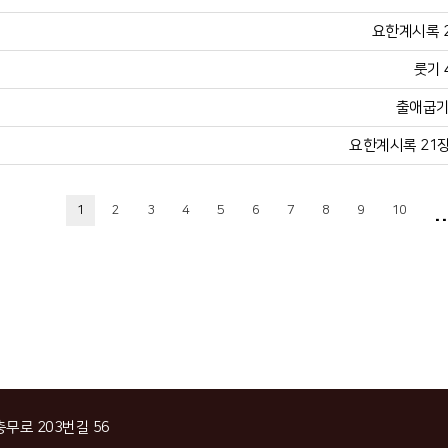
요한계시록 21
룻기 
출애굽기 
요한계시록 21장 
..
1
2
3
4
5
6
7
8
9
10
충무로 203번길 56