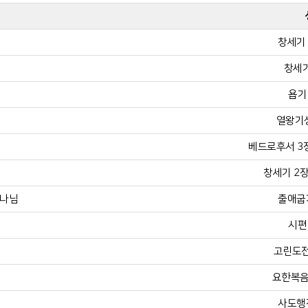
창세기 
창세기
욥기 
열왕기상
베드로후서 3장 
창세기 2장 
하나님
출애굽기
시편 
고린도전
요한복음 
사도행전