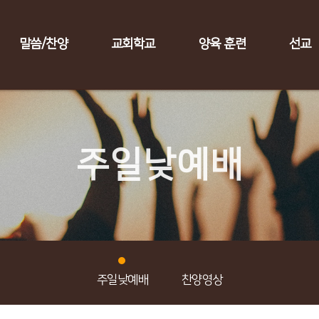
말씀/찬양
교회학교
양육 훈련
선교
주일낮예배
주일낮예배
찬양영상