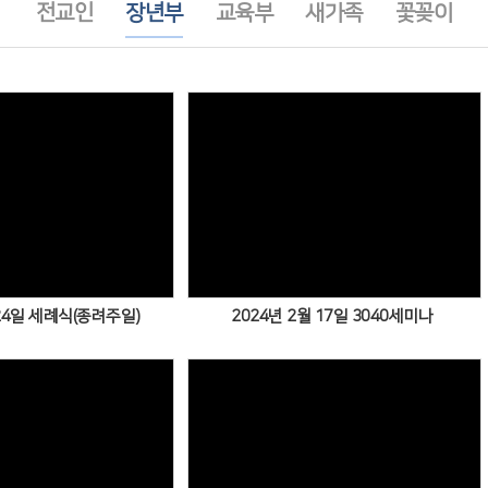
전교인
장년부
교육부
새가족
꽃꽂이
Views
Views
 24일 세례식(종려주일)
2024년 2월 17일 3040세미나
Views
Views