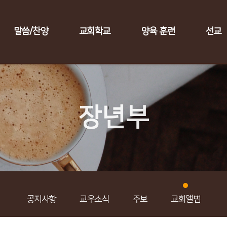
말씀/찬양
교회학교
양육 훈련
선교
장년부
공지사항
교우소식
주보
교회앨범